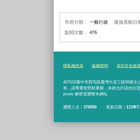
市府分類：
一般行政
最後異動日
點閱次數：
476
:::
隱私權政策
版權聲明
資訊安全政
407610臺中市西屯區臺灣大道三段99號文心樓6樓 
有，請尊重智慧財產權，未經允許請勿任意轉載、複製或
pixels 解析度瀏覽本網站
瀏覽人次
376990
更新日期
115年